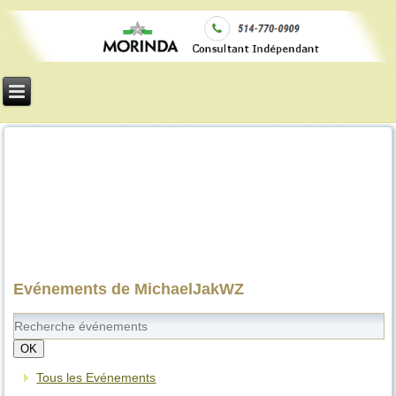
Evénements de MichaelJakWZ
OK
Tous les Evénements