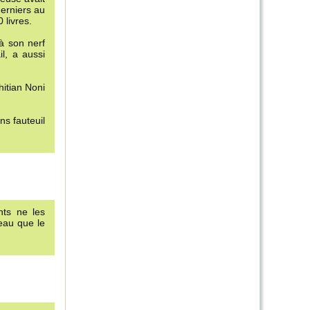
derniers au
 livres.
 à son nerf
l, a aussi
hitian Noni
s fauteuil
nts ne les
beau que le