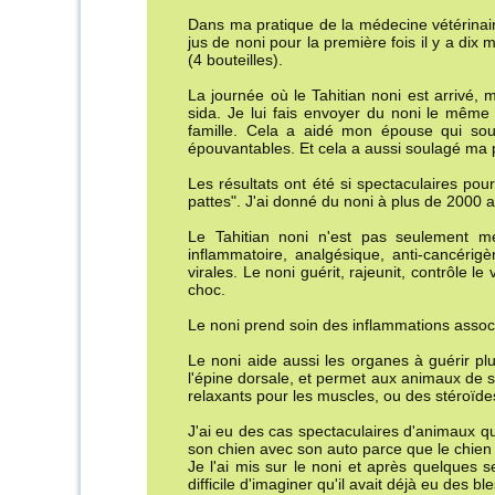
Dans ma pratique de la médecine vétérinaire, 
jus de noni pour la première fois il y a di
(4 bouteilles).
La journée où le Tahitian noni est arrivé, 
sida. Je lui fais envoyer du noni le même
famille. Cela a aidé mon épouse qui souf
épouvantables. Et cela a aussi soulagé ma 
Les résultats ont été si spectaculaires pou
pattes". J'ai donné du noni à plus de 2000 a
Le Tahitian noni n'est pas seulement mer
inflammatoire, analgésique, anti-cancérig
virales. Le noni guérit, rajeunit, contrôle 
choc.
Le noni prend soin des inflammations associé
Le noni aide aussi les organes à guérir pl
l'épine dorsale, et permet aux animaux de so
relaxants pour les muscles, ou des stéroïd
J'ai eu des cas spectaculaires d'animaux qu
son chien avec son auto parce que le chien 
Je l'ai mis sur le noni et après quelques s
difficile d'imaginer qu'il avait déjà eu des bl