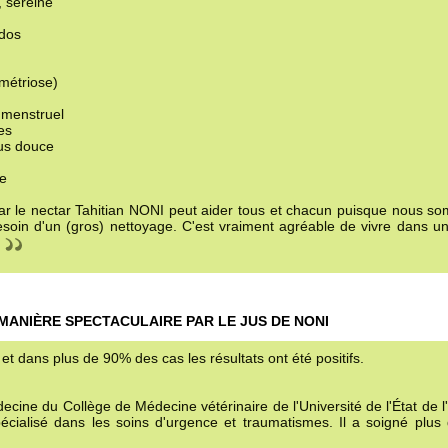
, sereine
 dos
ométriose)
e menstruel
es
lus douce
te
 le nectar Tahitian NONI peut aider tous et chacun puisque nous s
besoin d'un (gros) nettoyage. C'est vraiment agréable de vivre dans u
MANIÈRE SPECTACULAIRE PAR LE JUS DE NONI
et dans plus de 90% des cas les résultats ont été positifs.
ecine du Collège de Médecine vétérinaire de l'Université de l'État de
écialisé dans les soins d'urgence et traumatismes. Il a soigné plus