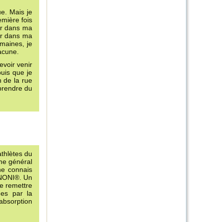
ue. Mais je
emière fois
ger dans ma
mir dans ma
emaines, je
hacune.
evoir venir
uis que je
 de la rue
 prendre du
athlètes du
me général
ne connais
 NONI®. Un
se remettre
des par la
’absorption