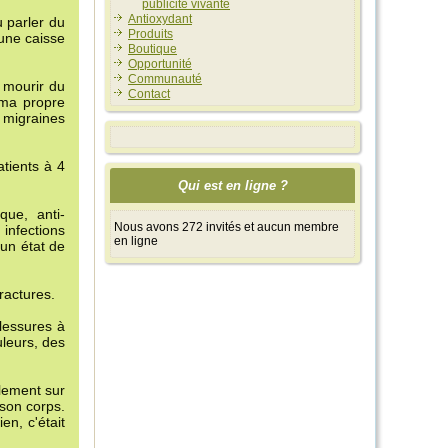
publicité vivante
Antioxydant
u parler du
Produits
 une caisse
Boutique
Opportunité
Communauté
e mourir du
Contact
 ma propre
 migraines
atients à 4
Qui est en ligne ?
que, anti-
Nous avons 272 invités et aucun membre
infections
en ligne
 un état de
ractures.
lessures à
uleurs, des
llement sur
 son corps.
en, c'était