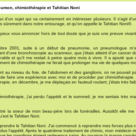
umon, chimiothérapie et Tahitian Noni
ui d'un sujet qui va certainement en intéresser plusieurs. Il s'agit d
ais sûrement dans notre entourage, et qu'on appelle le Tahitian Noni®.
je peux vous annoncer hors de tout doute que je suis une preuve vivan
embre 2001, suite à un début de pneumonie, un pneumologue m'
llant d'une bronchoscopie au scanneur, que j'étais atteint d'un cancer
able et qu'il me restait à peine quatre mois à vivre. Il a ajouté que
ement de chimiothérapie ne ferait que prolonger ma vie de quelques mo
nt au niveau du foie, de l'abdomen et des ganglions, on ne pouvait p
 de faire une expérience avec moi et de procéder par chimiothérapie. I
e, en décembre, je me déplaçais en fauteuil roulant; j'étais très faib
iothérapie, j'ai perdu l'appétit et le sommeil; je me sentais très mal
ré la soeur de mon beau-père lors de funérailles. Aussitôt elle me f
'est le Tahitian Noni.
à prendre le Tahitian Noni. J'ai commencé à reprendre mes forces plus
plus l'appétit. Après le quatrième traitement de chimio, mon médecin m'
 que les ganglions étaient redevenus sains. Au poumon la masse cancér