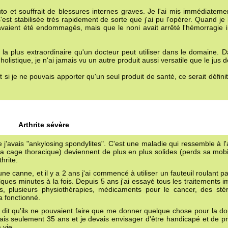
to et souffrait de blessures internes graves. Je l'ai mis immédiateme
s'est stabilisée très rapidement de sorte que j'ai pu l'opérer. Quand je l
 avaient été endommagés, mais que le noni avait arrêté l'hémorragie i
 la plus extraordinaire qu'un docteur peut utiliser dans le domaine. 
olistique, je n'ai jamais vu un autre produit aussi versatile que le jus d
et si je ne pouvais apporter qu'un seul produit de santé, ce serait défini
Arthrite sévère
 j'avais "ankylosing spondylites". C'est une maladie qui ressemble à l'a
 (la cage thoracique) deviennent de plus en plus solides (perds sa mobi
hrite.
e canne, et il y a 2 ans j'ai commencé à utiliser un fauteuil roulant p
ques minutes à la fois. Depuis 5 ans j'ai essayé tous les traitements 
 plusieurs physiothérapies, médicaments pour le cancer, des stér
a fonctionné.
 dit qu'ils ne pouvaient faire que me donner quelque chose pour la do
vais seulement 35 ans et je devais envisager d'être handicapé et de p
 vie.