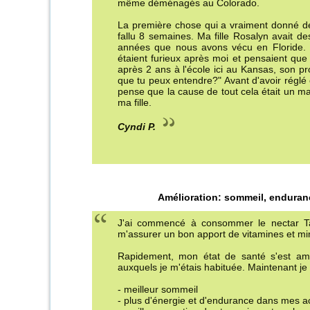
même déménagés au Colorado.
La première chose qui a vraiment donné des
fallu 8 semaines. Ma fille Rosalyn avait de
années que nous avons vécu en Floride. S
étaient furieux après moi et pensaient que
après 2 ans à l'école ici au Kansas, son pro
que tu peux entendre?" Avant d'avoir réglé ce
pense que la cause de tout cela était un
ma fille.
Cyndi P.
Amélioration: sommeil, enduranc
J'ai commencé à consommer le nectar Ta
m'assurer un bon apport de vitamines et mi
Rapidement, mon état de santé s'est am
auxquels je m'étais habituée. Maintenant je 
- meilleur sommeil
- plus d'énergie et d'endurance dans mes ac