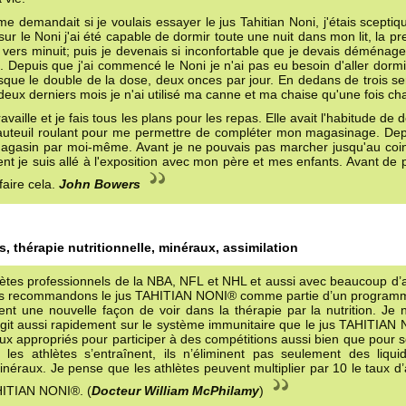
e demandait si je voulais essayer le jus Tahitian Noni, j'étais sceptiq
sur le Noni j'ai été capable de dormir toute une nuit dans mon lit, la pr
lit vers minuit; puis je devenais si inconfortable que je devais déména
n. Depuis que j'ai commencé le Noni je n'ai pas eu besoin d'aller dor
resque le double de la dose, deux onces par jour. En dedans de trois s
 deux derniers mois je n'ai utilisé ma canne et ma chaise qu'une fois c
ille et je fais tous les plans pour les repas. Elle avait l'habitude de d
uteuil roulant pour me permettre de compléter mon magasinage. Dep
 magasin par moi-même. Avant je ne pouvais pas marcher jusqu'au coin
nt je suis allé à l'exposition avec mon père et mes enfants. Avant de
faire cela.
John Bowers
, thérapie nutritionnelle, minéraux, assimilation
hlètes professionnels de la NBA, NFL et NHL et aussi avec beaucoup d’
 Nous recommandons le jus TAHITIAN NONI® comme partie d’un program
nt une nouvelle façon de voir dans la thérapie par la nutrition. Je 
agit aussi rapidement sur le système immunitaire que le jus TAHITIAN
ux appropriés pour participer à des compétitions aussi bien que pour 
les athlètes s’entraînent, ils n’éliminent pas seulement des liqui
minéraux. Je pense que les athlètes peuvent multiplier par 10 le taux d
AHITIAN NONI®. (
Docteur William McPhilamy
)