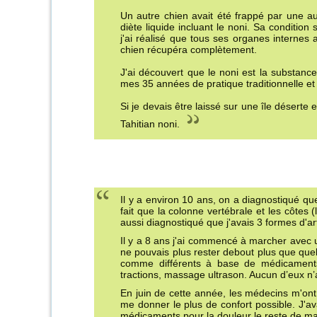
Un autre chien avait été frappé par une au
diète liquide incluant le noni. Sa condition 
j'ai réalisé que tous ses organes internes
chien récupéra complètement.
J'ai découvert que le noni est la substance
mes 35 années de pratique traditionnelle et h
Si je devais être laissé sur une île déserte 
Tahitian noni.
Il y a environ 10 ans, on a diagnostiqué que
fait que la colonne vertébrale et les côtes
aussi diagnostiqué que j'avais 3 formes d'art
Il y a 8 ans j'ai commencé à marcher avec un
ne pouvais plus rester debout plus que quel
comme différents à base de médicaments,
tractions, massage ultrason. Aucun d’eux n’
En juin de cette année, les médecins m'ont
me donner le plus de confort possible. J'a
médicaments pour la douleur le reste de ma