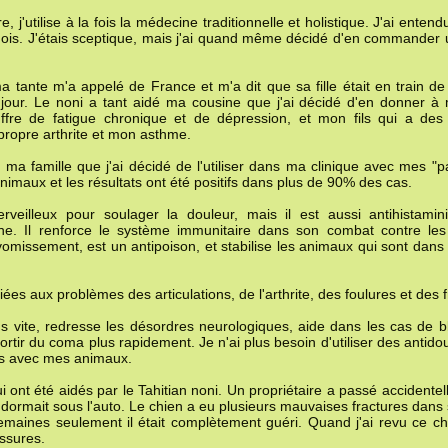
j'utilise à la fois la médecine traditionnelle et holistique. J'ai entend
x mois. J'étais sceptique, mais j'ai quand même décidé d'en commander
ma tante m'a appelé de France et m'a dit que sa fille était en train d
 jour. Le noni a tant aidé ma cousine que j'ai décidé d'en donner à
fre de fatigue chronique et de dépression, et mon fils qui a des
propre arthrite et mon asthme.
r ma famille que j'ai décidé de l'utiliser dans ma clinique avec mes "p
nimaux et les résultats ont été positifs dans plus de 90% des cas.
veilleux pour soulager la douleur, mais il est aussi antihistamini
ène. Il renforce le système immunitaire dans son combat contre les 
le vomissement, est un antipoison, et stabilise les animaux qui sont dans
es aux problèmes des articulations, de l'arthrite, des foulures et des f
us vite, redresse les désordres neurologiques, aide dans les cas de b
rtir du coma plus rapidement. Je n'ai plus besoin d'utiliser des antido
es avec mes animaux.
i ont été aidés par le Tahitian noni. Un propriétaire a passé accidente
dormait sous l'auto. Le chien a eu plusieurs mauvaises fractures dans
emaines seulement il était complètement guéri. Quand j'ai revu ce chi
essures.