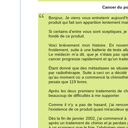
Cancer du po
Bonjour, Je viens vous entretenir aujourd'h
produit qui fait son apparition lentement m
Si certains d'entre vous sont sceptiques, 
fondé de ce produit.
Voici brièvement mon histoire. En nov
froidement, suite à une batterie de tests a
Le médecin m’a dit, que je n'étais pas opér
cancer progresse rapidement et qu'un trait
Étant donné que des métastases se situaie
par radiothérapie. Suite à ceci on a décidé
qu'au moment où a commencé la chimiothérapi
pesais que 119 livres.
Après les deux premiers traitements de chim
beaucoup de difficultés à me supporter.
Comme il n'y a pas de hasard, j'ai rencont
l'existence de ce produit quasi miraculeux qu
Dès la fin de janvier 2002, j'ai commencé 
après un traitement de chimio et je perdais 
à un scanneur que le foie, l'abdomen ainsi