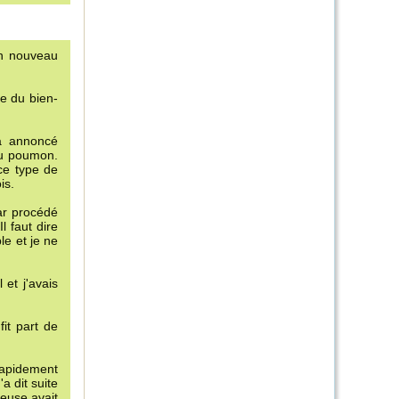
'un nouveau
te du bien-
a annoncé
 du poumon.
 ce type de
is.
ar procédé
l faut dire
le et je ne
 et j'avais
it part de
 rapidement
a dit suite
euse avait