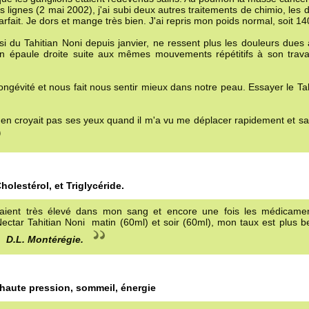
lignes (2 mai 2002), j'ai subi deux autres traitements de chimio, les 
fait. Je dors et mange très bien. J'ai repris mon poids normal, soit 140
si du Tahitian Noni depuis janvier, ne ressent plus les douleurs dues
son épaule droite suite aux mêmes mouvements répétitifs à son travai
longévité et nous fait nous sentir mieux dans notre peau. Essayer le Ta
en croyait pas ses yeux quand il m'a vu me déplacer rapidement et san
holestérol, et Triglycéride.
étaient très élevé dans mon sang et encore une fois les médicame
 Nectar Tahitian Noni matin (60ml) et soir (60ml), mon taux est plus 
e.
D.L. Montérégie.
haute pression, sommeil, énergie