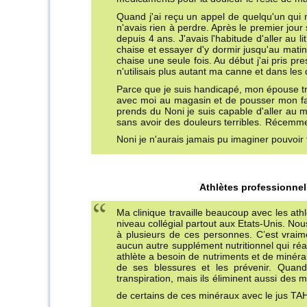
Quand j'ai reçu un appel de quelqu'un qui m
n'avais rien à perdre. Après le premier jour 
depuis 4 ans. J'avais l'habitude d'aller au 
chaise et essayer d'y dormir jusqu'au mati
chaise une seule fois. Au début j'ai pris p
n'utilisais plus autant ma canne et dans les
Parce que je suis handicapé, mon épouse trava
avec moi au magasin et de pousser mon fa
prends du Noni je suis capable d'aller au
sans avoir des douleurs terribles. Récemme
Noni je n'aurais jamais pu imaginer pouvoir 
Athlètes professionnels
Ma clinique travaille beaucoup avec les at
niveau collégial partout aux Etats-Unis.
à plusieurs de ces personnes. C’est vraime
aucun autre supplément nutritionnel qui ré
athlète a besoin de nutriments et de minéra
de ses blessures et les prévenir. Quand 
transpiration, mais ils éliminent aussi des 
de certains de ces minéraux avec le jus T