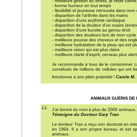
- meilleure gestion du stress, je reste calme
- bonne humeur en tout temps
- flexibilité et jeunesse retrouvée dans mon
- disparition de l'arthrite dans les mains
- disparition d'une arythmie cardiaque
- disparition de la douleur d'un ovaire (end
- disparition d'une bursite au genou droit
- disparition des douleurs lors de mon cycl
- meilleure pousse des cheveux et des ongl
- meilleure hydratation de la peau qui est p
- meilleure vision qui est plus claire
- meilleure clarté d'esprit, cerveau plus aler
Je recommande à tous de le consommer car
constitués de millions de cellules qui ont 
fonctionne à son plein potentiel !
Carole M.
ANIMAUX GUÉRIS DE 
J'ai donné du noni à plus de 2000 animaux, 
Témoigne du Docteur Gary Tran
Le docteur Tran a reçu son doctorat en méd
en 1964. Il a son propre bureau et est sp
animaux.