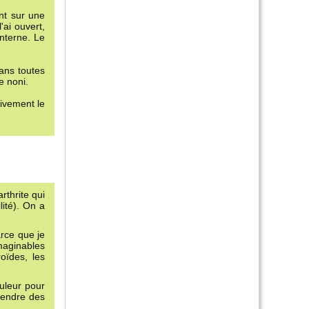
nt sur une
'ai ouvert,
nterne. Le
Dans toutes
e noni.
tivement le
rthrite qui
lité). On a
arce que je
imaginables
oïdes, les
uleur pour
rendre des