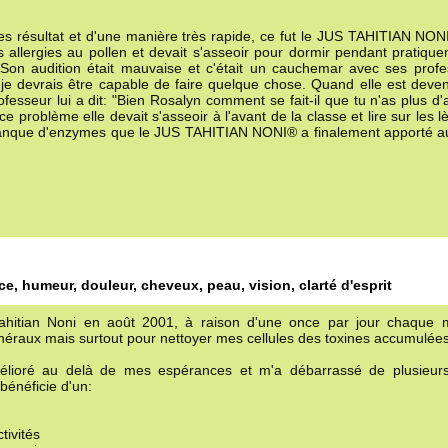
 résultat et d'une manière très rapide, ce fut le JUS TAHITIAN NONI.
s allergies au pollen et devait s'asseoir pour dormir pendant pratiqu
on audition était mauvaise et c'était un cauchemar avec ses profes
 je devrais être capable de faire quelque chose. Quand elle est deve
fesseur lui a dit: "Bien Rosalyn comment se fait-il que tu n'as plus d'a
 problème elle devait s'asseoir à l'avant de la classe et lire sur les lè
 manque d'enzymes que le JUS TAHITIAN NONI® a finalement apporté a
e, humeur, douleur, cheveux, peau, vision, clarté d'esprit
hitian Noni en août 2001, à raison d'une once par jour chaque 
néraux mais surtout pour nettoyer mes cellules des toxines accumulées
élioré au delà de mes espérances et m'a débarrassé de plusieur
bénéficie d'un:
tivités