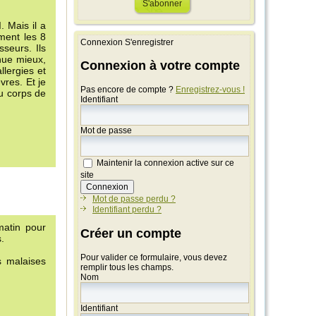
 Mais il a
ement les 8
Connexion
S'enregistrer
seurs. Ils
nue mieux,
Connexion à votre compte
llergies et
vres. Et je
Pas encore de compte ?
Enregistrez-vous !
u corps de
Identifiant
Mot de passe
Maintenir la connexion active sur ce
site
Mot de passe perdu ?
Identifiant perdu ?
matin pour
Créer un compte
.
Pour valider ce formulaire, vous devez
s malaises
remplir tous les champs.
Nom
Identifiant