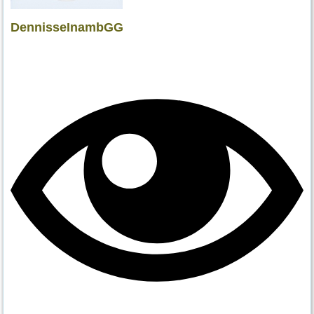
DennisseInambGG